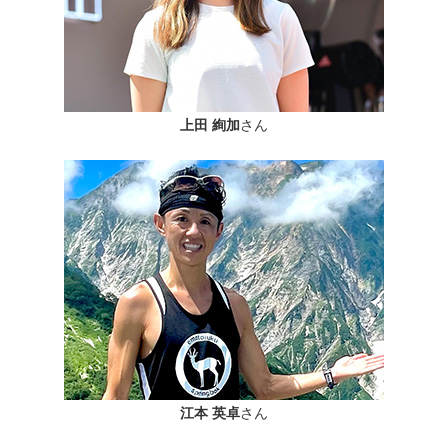
上田 絢加
さん
江本 英卓
さん