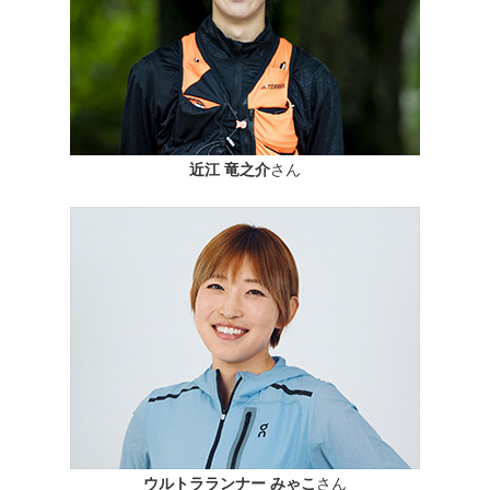
近江 竜之介
さん
ウルトラランナー みゃこ
さん