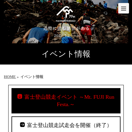
イベント情報
»
イベント情報
HOME
富士登山競走イベント ～Mt. FUJI Run
Festa.～
富士登山競走試走会を開催（終了）