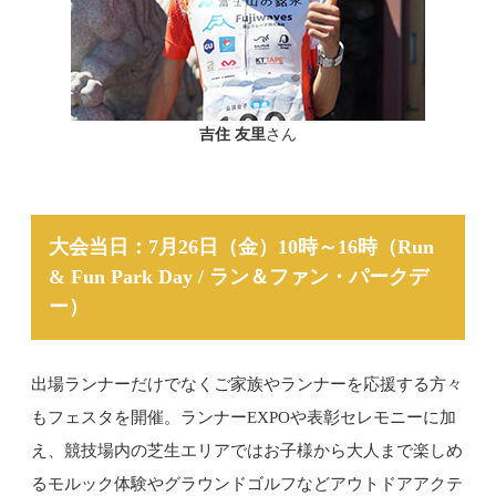
吉住 友里
さん
大会当日：7月26日（金）10時～16時（Run
& Fun Park Day / ラン＆ファン・パークデ
ー）
出場ランナーだけでなくご家族やランナーを応援する方々
もフェスタを開催。ランナーEXPOや表彰セレモニーに加
え、競技場内の芝生エリアではお子様から大人まで楽しめ
るモルック体験やグラウンドゴルフなどアウトドアアクテ