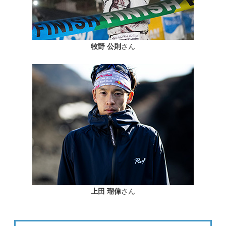
牧野 公則
さん
上田 瑠偉
さん