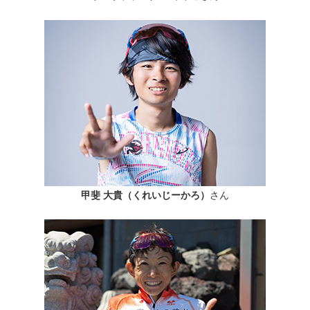
甲斐 大貴（くれいじーかろ）
さん